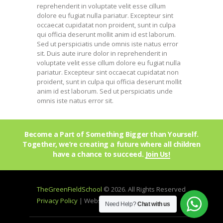
reprehenderit in voluptate velit esse cillum
dolore eu fugiat nulla pariatur. Excepteur sint
occaecat cupidatat non proident, sunt in culpa
qui officia deserunt mollit anim id est laborum.
Sed ut perspiciatis unde omnis iste natus error
sit. Duis aute irure dolor in reprehenderit in
voluptate velit esse cillum dolore eu fugiat nulla
pariatur. Excepteur sint occaecat cupidatat non
proident, sunt in culpa qui officia deserunt mollit
anim id est laborum. Sed ut perspiciatis unde
omnis iste natus error sit.
Become a Part of Something Bigger than Yourself.
Together, we’re creating a future where all children
have a chance to succeed.
Join Us!
TheGreenFieldSchool
© 2026. All Rights Reserved
Privacy Policy
| Website by
mprohub
Need Help?
Chat with us