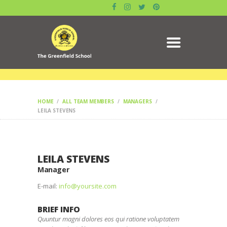
ABOUT US
GALLERY
ACADEMICS
DATE SHEET
ADMISSION
RESULT
MANDATORY PUBLIC
HOME
ALL TEAM MEMBERS
MANAGERS
DISCLOSURE
LEILA STEVENS
CIRCULAR
CONTACTS
BLOG
LEILA STEVENS
SYLLABUS
Manager
BOOK
E-mail:
info@yoursite.com
BRIEF INFO
Quuntur magni dolores eos qui ratione voluptatem